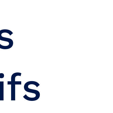
s
ifs